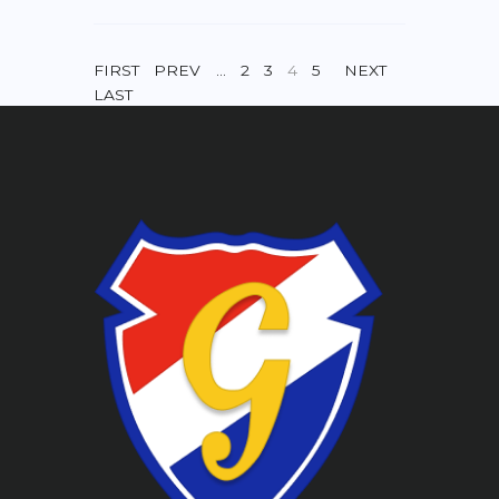
FIRST
PREV
…
2
3
4
5
NEXT
LAST