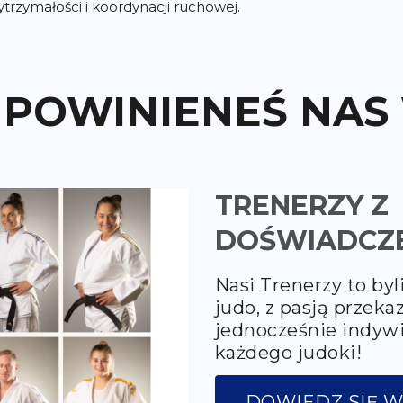
ytrzymałości i koordynacji ruchowej.
 POWINIENEŚ NAS
TRENERZY Z
DOŚWIADCZ
Nasi Trenerzy to byl
judo, z pasją przeka
jednocześnie indyw
każdego judoki!
DOWIEDZ SIĘ W