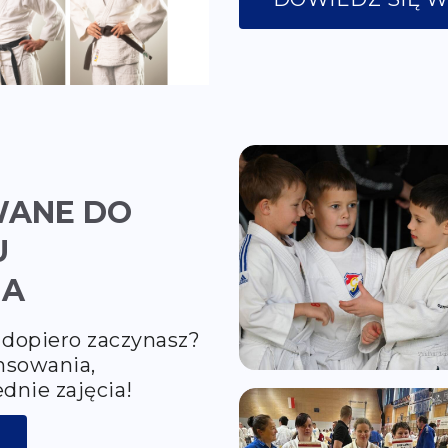
WANE DO
U
IA
 dopiero zaczynasz?
nsowania,
dnie zajęcia!