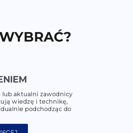
 WYBRAĆ?
ENIEM
i lub aktualni zawodnicy
zują wiedzę i technikę,
idualnie podchodząc do
IĘCEJ