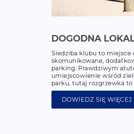
DOGODNA LOKAL
Siedziba klubu to miejsce
skomunikowane, dodatkow
parking. Prawdziwym atut
umiejscowienie wśród ziel
parku, tutaj rozgrzewka t
DOWIEDZ SIĘ WIĘCEJ