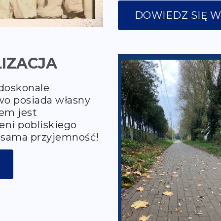
DOWIEDZ SIĘ W
IZACJA
 doskonale
o posiada własny
em jest
eni pobliskiego
o sama przyjemność!