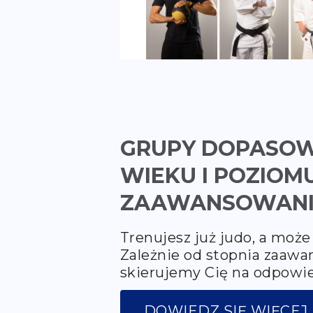
GRUPY DOPASO
WIEKU I POZIOM
ZAAWANSOWAN
Trenujesz już judo, a może
Zależnie od stopnia zaawa
skierujemy Cię na odpowie
DOWIEDZ SIĘ WIĘCEJ