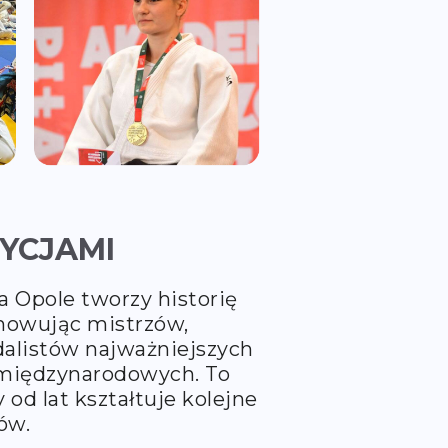
DYCJAMI
a Opole tworzy historię
chowując mistrzów,
dalistów najważniejszych
 międzynarodowych. To
y od lat kształtuje kolejne
ów.