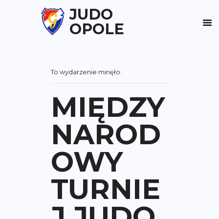
JUDO
OPOLE
To wydarzenie minęło.
MIĘDZY
NAROD
OWY
TURNIE
J JUDO