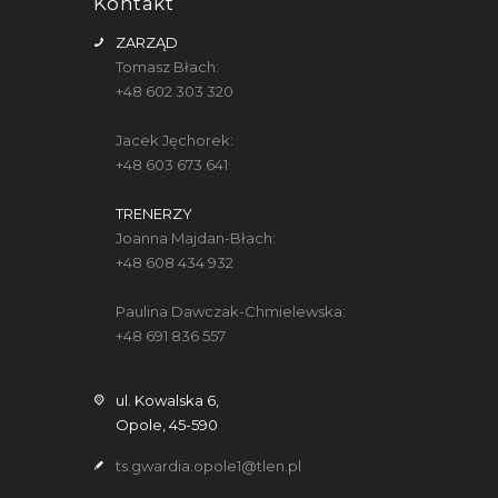
Kontakt
ZARZĄD
Tomasz Błach:
+48 602 303 320
Jacek Jęchorek:
+48 603 673 641
TRENERZY
Joanna Majdan-Błach:
+48 608 434 932
Paulina Dawczak-Chmielewska:
+48 691 836 557
ul. Kowalska 6,
Opole, 45-590
ts.gwardia.opole1@tlen.pl