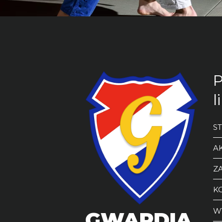
P
l
S
A
ZA
K
W
GWARDIA