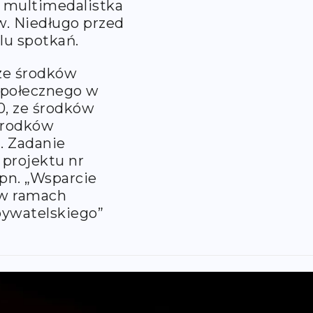
, multimedalistka
w. Niedługo przed
lu spotkań.
 ze środków
Społecznego w
, ze środków
środków
. Zadanie
 projektu nr
pn. „Wsparcie
 w ramach
ywatelskiego”