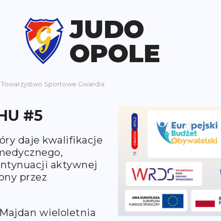
JUDO
OPOLE
z
Towarzystwo Sportowe Gwardia
HU #5
óry daje kwalifikacje
 medycznego,
ontynuacji aktywnej
ony przez
Majdan wieloletnia