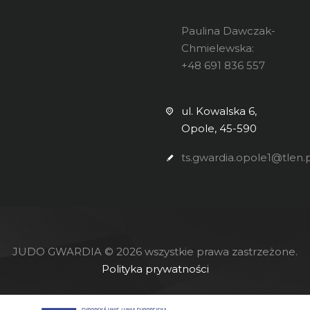
Paulina Dawczak-
Chmielewska:
+48 691 836 557
ul. Kowalska 6,
Opole, 45-590
ts.gwardia.opole1@tlen.p
JUDO GWARDIA © 2026 wszystkie prawa zastrzeżone.
Polityka prywatności