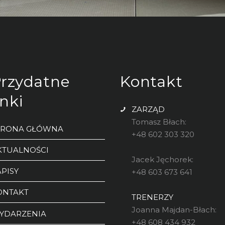
rzydatne
Kontakt
inki
ZARZĄD
Tomasz Błach:
TRONA GŁÓWNA
+48 602 303 320
KTUALNOŚCI
Jacek Jęchorek:
PISY
+48 603 673 641
ONTAKT
TRENERZY
Joanna Majdan-Błach:
YDARZENIA
+48 608 434 932