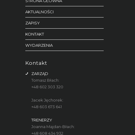
STRONA GŁÓWNA
AKTUALNOŚCI
ZAPISY
KONTAKT
WYDARZENIA
Kontakt
ZARZĄD
Tomasz Błach:
+48 602 303 320
Jacek Jęchorek:
+48 603 673 641
TRENERZY
Joanna Majdan-Błach:
+48 608 434 932