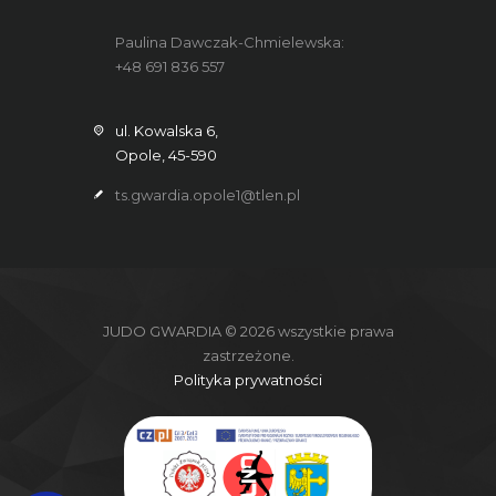
Paulina Dawczak-Chmielewska:
+48 691 836 557
ul. Kowalska 6,
Opole, 45-590
ts.gwardia.opole1@tlen.pl
JUDO GWARDIA © 2026 wszystkie prawa
zastrzeżone.
Polityka prywatności