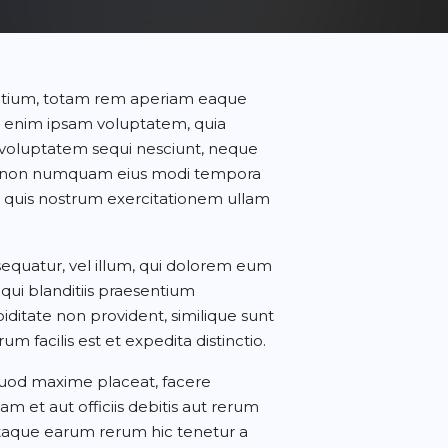
dantium, totam rem aperiam eaque
emo enim ipsam voluptatem, quia
ne voluptatem sequi nesciunt, neque
quia non numquam eius modi tempora
 quis nostrum exercitationem ullam
sequatur, vel illum, qui dolorem eum
 qui blanditiis praesentium
iditate non provident, similique sunt
m facilis est et expedita distinctio.
 quod maxime placeat, facere
et aut officiis debitis aut rerum
Itaque earum rerum hic tenetur a