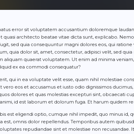
te natus error sit voluptatem accusantium doloremque lau
is et quasi architecto beatae vitae dicta sunt, explicabo. N
t fugit, sed quia consequuntur magni dolores eos, qui ratio
um, quia dolor sit, amet, consectetur, adipisci velit, sed 
am aliquam quaerat voluptatem. Ut enim ad minima veniam,
t aliquid ex ea commodi consequatur?
t, qui in ea voluptate velit esse, quam nihil molestiae con
 At vero eos et accusamus et iusto odio dignissimos ducimus,
quos dolores et quas molestias excepturi sint, obcaecati cup
ia animi, id est laborum et dolorum fuga. Et harum quidem reru
s est eligendi optio, cumque nihil impedit, quo minus id,
est, omnis dolor repellendus. Temporibus autem quibusdam 
 voluptates repudiandae sint et molestiae non recusandae. 