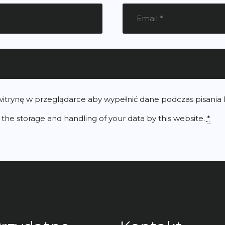
 witrynę w przeglądarce aby wypełnić dane podczas pisania
 the storage and handling of your data by this website.
*