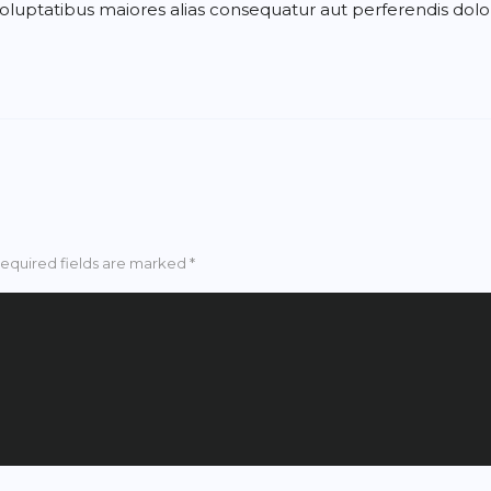
voluptatibus maiores alias consequatur aut perferendis dolor
Required fields are marked *