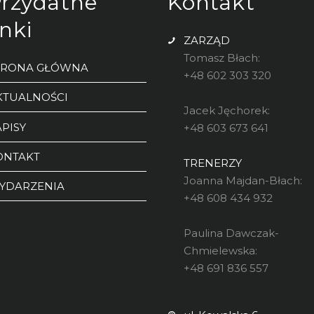
rzydatne
Kontakt
inki
ZARZĄD
Tomasz Błach:
TRONA GŁÓWNA
+48 602 303 320
KTUALNOŚCI
Jacek Jęchorek:
PISY
+48 603 673 641
ONTAKT
TRENERZY
Joanna Majdan-Błach:
YDARZENIA
+48 608 434 932
Paulina Dawczak-
Chmielewska:
+48 691 836 557