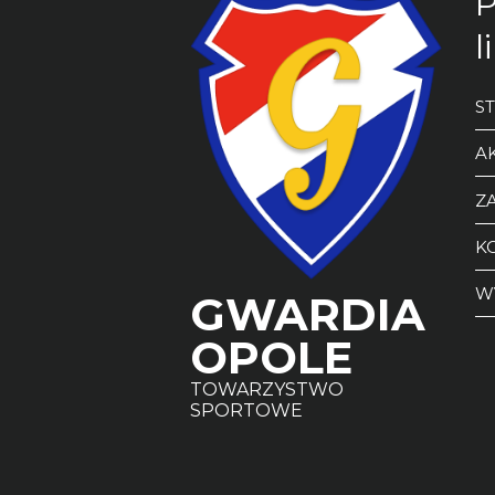
P
l
S
A
ZA
K
W
GWARDIA
OPOLE
TOWARZYSTWO
SPORTOWE