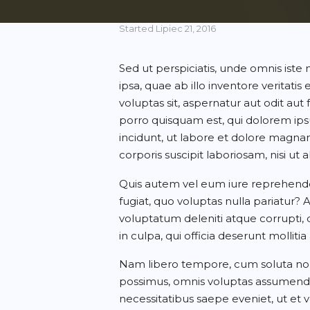
Started
Lipiec 21, 2016
Sed ut perspiciatis, unde omnis is
ipsa, quae ab illo inventore veritat
voluptas sit, aspernatur aut odit au
porro quisquam est, qui dolorem ips
incidunt, ut labore et dolore magn
corporis suscipit laboriosam, nisi u
Quis autem vel eum iure reprehenderi
fugiat, quo voluptas nulla pariatur?
voluptatum deleniti atque corrupti, 
in culpa, qui officia deserunt mollit
Nam libero tempore, cum soluta nobi
possimus, omnis voluptas assumenda 
necessitatibus saepe eveniet, ut et