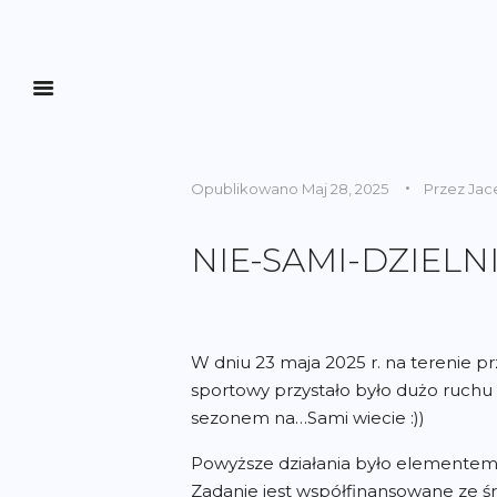
Opublikowano
Maj 28, 2025
Przez
Jac
NIE-SAMI-DZIELN
W dniu 23 maja 2025 r. na terenie pr
sportowy przystało było dużo ruchu –
sezonem na…Sami wiecie :))
Powyższe działania było elementem
Zadanie jest współfinansowane ze ś