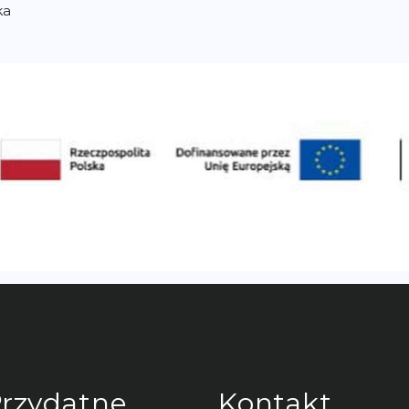
rzydatne
Kontakt
inki
ZARZĄD
Tomasz Błach:
TRONA GŁÓWNA
+48 602 303 320
KTUALNOŚCI
Jacek Jęchorek:
PISY
+48 603 673 641
ONTAKT
TRENERZY
Joanna Majdan-Błach:
YDARZENIA
+48 608 434 932
Paulina Dawczak-
Chmielewska:
+48 691 836 557