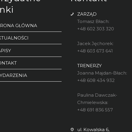
ul. Kowalska 6,
Opole, 45-590
ts.gwardia.opole1@tlen.p
JUDO GWARDIA © 2026 wszystkie prawa zastrzeżone.
Polityka prywatności