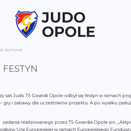
JUDO
OPOLE
ek Jęchorek
I FESTYN
zy sali Judo TS Gwardii Opole odbył się festyn w ramach proj
 gry i zabawy dla uczestników projektu. A po wysiłku zasłu
 zadania realizowanego przez TS Gwardia Opole pn. „Akty
rodków Unii Europejskiej w ramach Europejskiego Fundusz