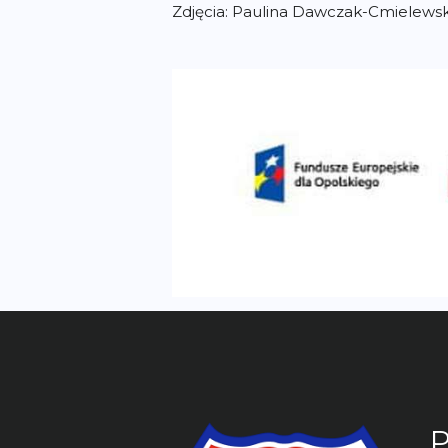
P
l
S
A
ZA
K
W
GWARDIA
OPOLE
TOWARZYSTWO
SPORTOWE