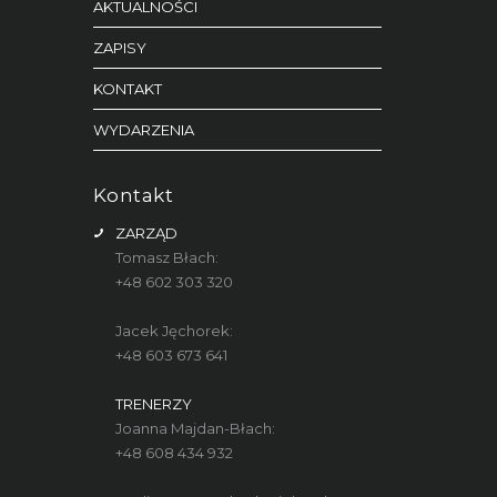
AKTUALNOŚCI
ZAPISY
KONTAKT
WYDARZENIA
Kontakt
ZARZĄD
Tomasz Błach:
+48 602 303 320
Jacek Jęchorek:
+48 603 673 641
TRENERZY
Joanna Majdan-Błach:
+48 608 434 932