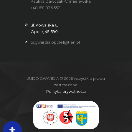
Paulina Dawczak-Chmielewska:
+48 691 836 557
ul. Kowalska 6,
Opole, 45-590
ts.gwardia.opole1@tlen.pl
JUDO GWARDIA © 2026 wszystkie prawa
zastrzeżone.
Polityka prywatności