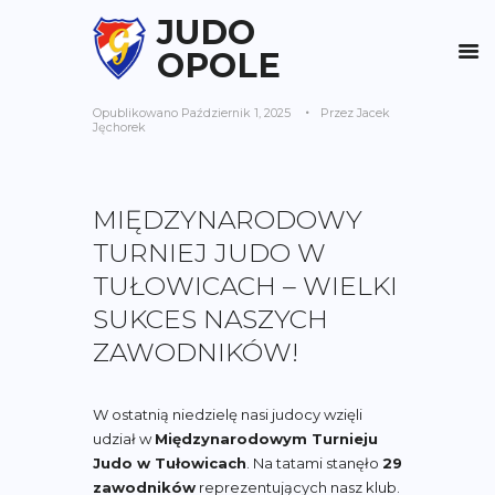
JUDO
OPOLE
Opublikowano
Październik 1, 2025
Przez
Jacek
Jęchorek
MIĘDZYNARODOWY
TURNIEJ JUDO W
TUŁOWICACH – WIELKI
SUKCES NASZYCH
ZAWODNIKÓW!
W ostatnią niedzielę nasi judocy wzięli
udział w
Międzynarodowym Turnieju
Judo w Tułowicach
. Na tatami stanęło
29
zawodników
reprezentujących nasz klub.