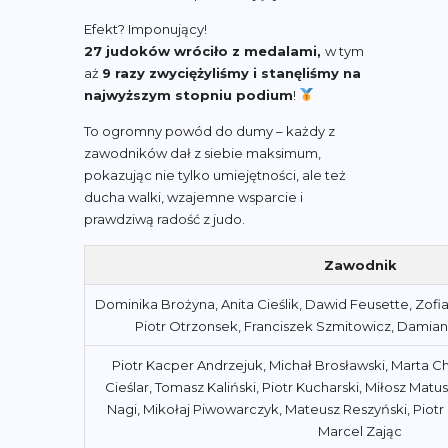
Efekt? Imponujący!
27 judoków wróciło z medalami,
w tym
aż
9 razy zwyciężyliśmy i stanęliśmy na
najwyższym stopniu podium
!
To ogromny powód do dumy – każdy z
zawodników dał z siebie maksimum,
pokazując nie tylko umiejętności, ale też
ducha walki, wzajemne wsparcie i
prawdziwą radość z judo.
Zawodnik
Dominika Brożyna, Anita Cieślik, Dawid Feusette, Zofi
Piotr Otrzonsek, Franciszek Szmitowicz, Damia
Piotr Kacper Andrzejuk, Michał Brosławski, Marta C
Cieślar, Tomasz Kaliński, Piotr Kucharski, Miłosz Matus
Nagi, Mikołaj Piwowarczyk, Mateusz Reszyński, Piotr
Marcel Zając