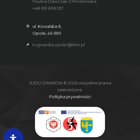
Paulina Dawczak-Chmielewska:
+48 691 836 557
ul. Kowalska 6,
Opole, 45-590
ts.gwardia.opole1@tlen.pl
JUDO GWARDIA © 2026 wszystkie prawa
zastrzeżone.
Polityka prywatności