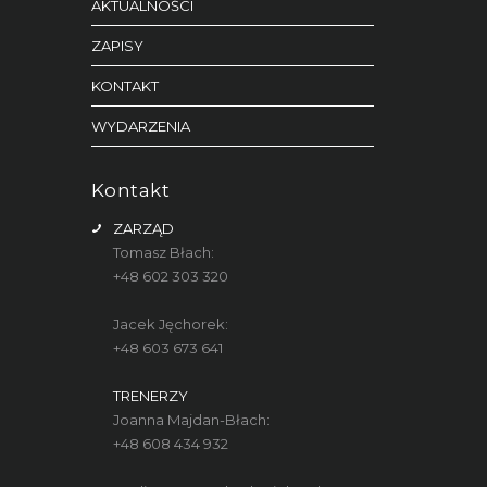
AKTUALNOŚCI
ZAPISY
KONTAKT
WYDARZENIA
Kontakt
ZARZĄD
Tomasz Błach:
+48 602 303 320
Jacek Jęchorek:
+48 603 673 641
TRENERZY
Joanna Majdan-Błach:
+48 608 434 932