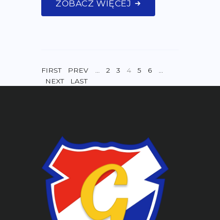
ZOBACZ WIĘCEJ
FIRST
PREV
…
2
3
4
5
6
…
NEXT
LAST