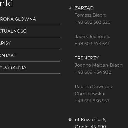
inki
ZARZĄD
Tomasz Błach:
TRONA GŁÓWNA
+48 602 303 320
KTUALNOŚCI
Jacek Jęchorek:
PISY
+48 603 673 641
ONTAKT
TRENERZY
Joanna Majdan-Błach:
YDARZENIA
+48 608 434 932
Paulina Dawczak-
Chmielewska:
+48 691 836 557
ul. Kowalska 6,
Opole, 45-590