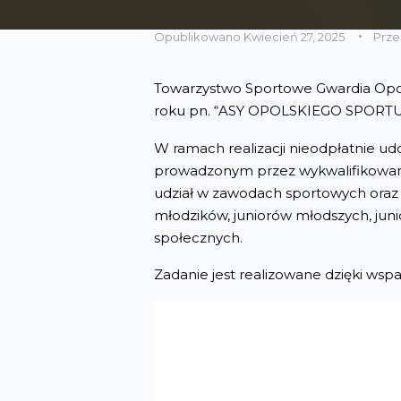
Opublikowano
Kwiecień 27, 2025
Prz
Towarzystwo Sportowe Gwardia Opole 
roku pn. “ASY OPOLSKIEGO SPORTU”.
W ramach realizacji nieodpłatnie 
prowadzonym przez wykwalifikowaną
udział w zawodach sportowych oraz w
młodzików, juniorów młodszych, jun
społecznych.
Zadanie jest realizowane dzięki w