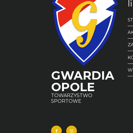
l
S
A
ZA
K
W
GWARDIA
OPOLE
TOWARZYSTWO
SPORTOWE