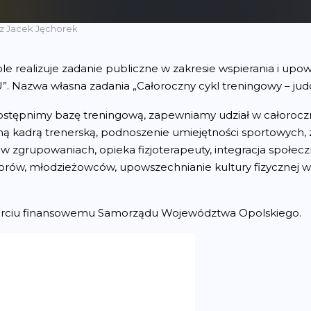
ez
Jacek Jęchorek
realizuje zadanie publiczne w zakresie wspierania i upows
 Nazwa własna zadania „Całoroczny cykl treningowy – judo
udostępnimy bazę treningową, zapewniamy udział w całoro
 kadrą trenerską, podnoszenie umiejętności sportowych,
 zgrupowaniach, opieka fizjoterapeuty, integracja społeczno
iorów, młodzieżowców, upowszechnianie kultury fizycznej 
sparciu finansowemu Samorządu Województwa Opolskiego.