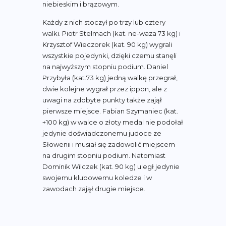
niebieskim i brązowym.
Każdy z nich stoczył po trzy lub cztery
walki. Piotr Stelmach (kat. ne-waza 73 kg) i
Krzysztof Wieczorek (kat. 90 kg) wygrali
wszystkie pojedynki, dzięki czemu stanęli
na najwyższym stopniu podium. Daniel
Przybyła (kat.73 kg) jedną walkę przegrał,
dwie kolejne wygrał przez ippon, ale z
uwagi na zdobyte punkty także zajął
pierwsze miejsce. Fabian Szymaniec (kat.
+100 kg) w walce o złoty medal nie podołał
jedynie doświadczonemu judoce ze
Słowenii i musiał się zadowolić miejscem
na drugim stopniu podium. Natomiast
Dominik Wilczek (kat. 90 kg) uległ jedynie
swojemu klubowemu koledze i w
zawodach zajął drugie miejsce.