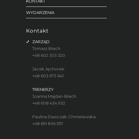
KONTAKT
WYDARZENIA
Kontakt
ZARZĄD
Tomasz Błach:
+48 602 303 320
Jacek Jęchorek:
+48 603 673 641
TRENERZY
Joanna Majdan-Błach:
+48 608 434 932
Paulina Dawczak-Chmielewska:
+48 691 836 557