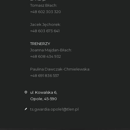
Tomasz Błach:
+48 602 303 320
Jacek Jęchorek:
+48 603 673 641
TRENERZY
Joanna Majdan-Błach:
+48 608 434 932
Paulina Dawczak-Chmielewska:
+48 691 836 557
ul. Kowalska 6,
Opole, 45-590
ts.gwardia.opole1@tlen.pl