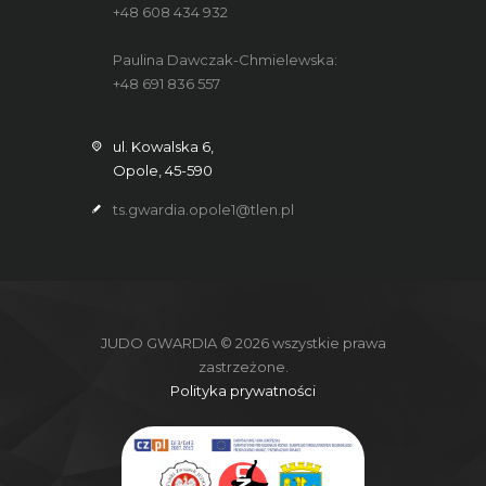
+48 608 434 932
Paulina Dawczak-Chmielewska:
+48 691 836 557
ul. Kowalska 6,
Opole, 45-590
ts.gwardia.opole1@tlen.pl
JUDO GWARDIA © 2026 wszystkie prawa
zastrzeżone.
Polityka prywatności