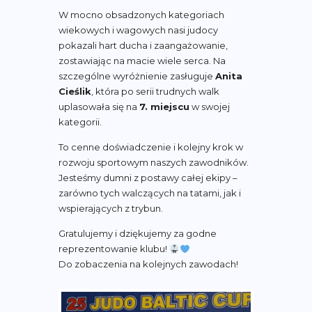
W mocno obsadzonych kategoriach
wiekowych i wagowych nasi judocy
pokazali hart ducha i zaangażowanie,
zostawiając na macie wiele serca. Na
szczególne wyróżnienie zasługuje
Anita
Cieślik
, która po serii trudnych walk
uplasowała się na
7. miejscu
w swojej
kategorii.
To cenne doświadczenie i kolejny krok w
rozwoju sportowym naszych zawodników.
Jesteśmy dumni z postawy całej ekipy –
zarówno tych walczących na tatami, jak i
wspierających z trybun.
Gratulujemy i dziękujemy za godne
reprezentowanie klubu!
Do zobaczenia na kolejnych zawodach!