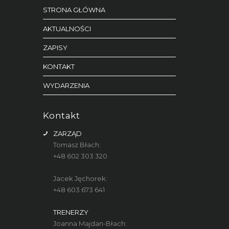
STRONA GŁÓWNA
AKTUALNOŚCI
ZAPISY
KONTAKT
WYDARZENIA
Kontakt
ZARZĄD
Tomasz Błach:
+48 602 303 320
Jacek Jęchorek:
+48 603 673 641
TRENERZY
Joanna Majdan-Błach: