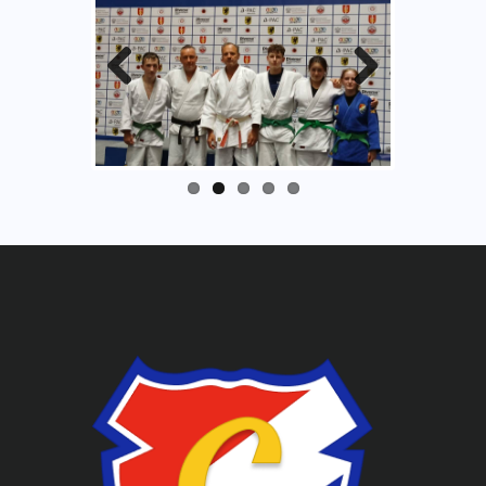
Previ
Next
ous